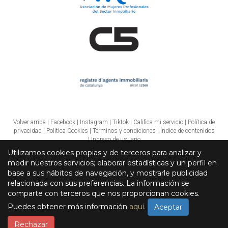
Volver arriba
|
Facebook
|
Instagram
|
Tiktok
|
Califica mi servicio
|
Política de
privacidad
|
Politica Cookies
|
Términos y condiciones
|
Índice de contenidos
|
Ingreso de usuario
Utilizamos cookies propias y de terceros para analizar y
medir nuestros servicios; elaborar estadísticas y un perfil en
base a sus hábitos de navegación, y mostrarle publicidad
relacionada con sus preferencias. La información se
comparte con terceros que nos proporcionan cookies.
Puedes obtener más información
aquí.
Aceptar
Rechazar