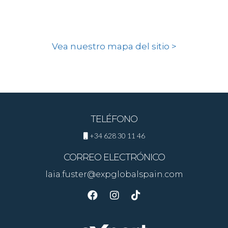
Vea nuestro mapa del sitio >
TELÉFONO
+34 628 30 11 46
CORREO ELECTRÓNICO
laia.fuster@expglobalspain.com