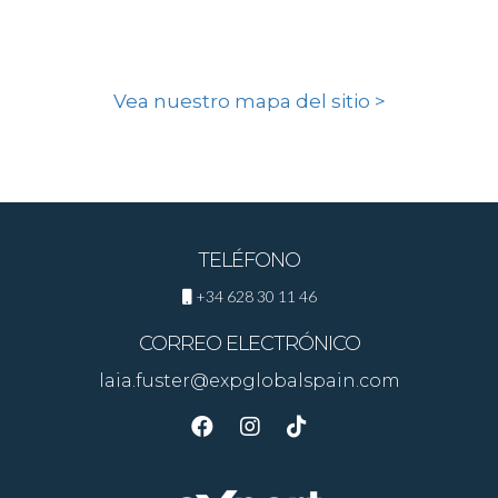
Vea nuestro mapa del sitio >
TELÉFONO
+34 628 30 11 46
CORREO ELECTRÓNICO
laia.fuster@expglobalspain.com