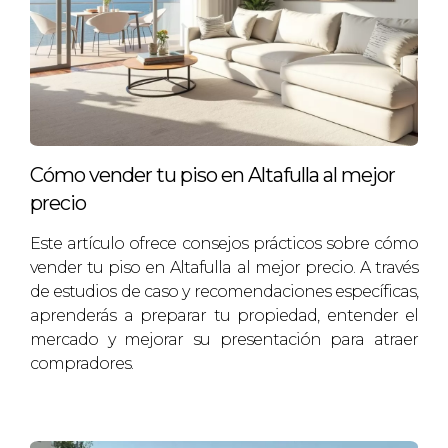
los costos son justificados.
¿Cómo puedo mejorar la visibilidad de mi
anuncio?
Usar fotografías profesionales y escribir
descripciones atractivas es esencial. También
Cómo vender tu piso en Altafulla al mejor
considera promocionar en diversas plataformas
precio
inmobiliarias.
Este artículo ofrece consejos prácticos sobre cómo
¿Es recomendable hacer staging?
vender tu piso en Altafulla al mejor precio. A través
Sí, el staging ayuda a mostrar el potencial del
de estudios de caso y recomendaciones específicas,
espacio y puede marcar la diferencia en cómo los
aprenderás a preparar tu propiedad, entender el
compradores perciben tu propiedad.
mercado y mejorar su presentación para atraer
compradores.
¿Qué documentación necesito para
vender mi casa?
Necesitarás el título de propiedad, certificados