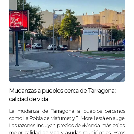
energéticos y cualquier otro documento
relevante relacionado con la propiedad.
Si estás pensando en vender tu casa en Cambrils
o simplemente deseas obtener más información
sobre cómo mejorar tus posibilidades de venta,
no dudes en contactarme. Soy Laia Fuster y tengo
experiencia ayudando a propietarios a lograr
ventas exitosas en este mercado competitivo.
Estoy aquí para guiarte en cada paso del proceso.
Mudanzas a pueblos cerca de Tarragona:
calidad de vida
La mudanza de Tarragona a pueblos cercanos
como La Pobla de Mafumet y El Morell está en auge.
Las razones incluyen precios de vivienda más bajos,
mejor calidad de vida y ayudas municipales. Estos