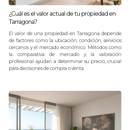
Si sientes que tu estrategia no está
¿Cuál es el valor actual de tu propiedad en
dando resultados, contacta conmigo
Tarragona?
para optimizarla.
El valor de una propiedad en Tarragona depende
PREGUNTAS FRECUENTES
de factores como la ubicación, condición, servicios
cercanos y el mercado económico. Métodos como
la comparativa de mercado y la valoración
¿Cuánto tiempo debería tomar vender mi
profesional ayudan a determinar su precio, crucial
casa en Cambrils?
para decisiones de compra o venta.
El tiempo varía según muchos factores, como el
precio y la presentación. En promedio, puede
llevar entre tres meses y un año.
¿Debería realizar reparaciones antes de
vender?
Sí, pequeñas reparaciones pueden aumentar el
atractivo y valor de la casa. Sin embargo, evalúa si