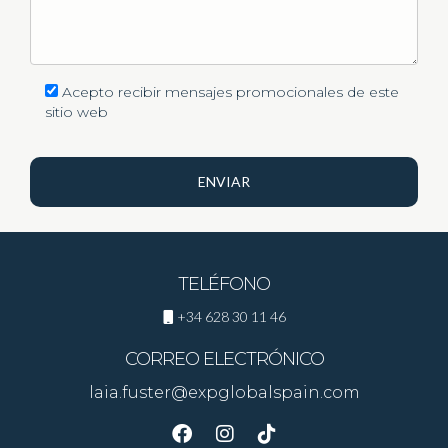
Acepto recibir mensajes promocionales de este
sitio web
ENVIAR
TELÉFONO
+34 628 30 11 46
CORREO ELECTRÓNICO
laia.fuster@expglobalspain.com