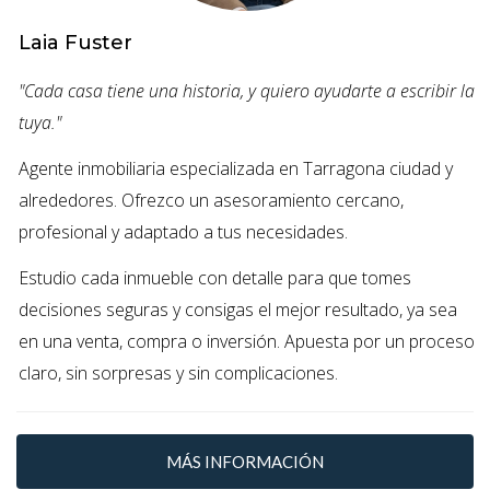
estaba listada a un precio un 15% más alto que
Laia Fuster
casas similares vendidas recientemente. El
resultado fue cero visitas durante meses. Al
"Cada casa tiene una historia, y quiero ayudarte a escribir la
ajustar el precio, comenzaron a recibir ofertas.
tuya."
Si sientes que tu casa está mal valorada,
Agente inmobiliaria especializada en Tarragona ciudad y
¡hablemos! Puedo ayudarte a establecer
alrededores. Ofrezco un asesoramiento cercano,
un precio competitivo.
profesional y adaptado a tus necesidades.
Estudio cada inmueble con detalle para que tomes
Caso 2: Presentación deficiente
decisiones seguras y consigas el mejor resultado, ya sea
La presentación es clave para atraer
en una venta, compra o inversión. Apuesta por un proceso
compradores. Recuerdo un caso donde una casa
claro, sin sorpresas y sin complicaciones.
estaba llena de muebles viejos y desordenada. Las
fotos mostraban espacios oscuros y poco
acogedores. Tras organizar y limpiar, junto con un
MÁS INFORMACIÓN
par de retoques estéticos, las visitas aumentaron