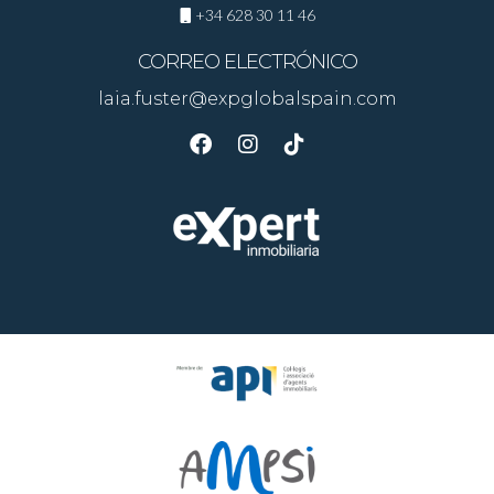
+34 628 30 11 46
si prefieres un enfoque más personal, puedes aplicar
consejos de decoración y realizar cambios tú mismo.
CORREO ELECTRÓNICO
laia.fuster@expglobalspain.com
¿Qué áreas de la casa son más importantes
para decorar?
Las áreas clave son la sala de estar, la cocina y los
dormitorios. Estas son las habitaciones donde los
compradores pasan más tiempo y que más influyen en su
decisión.
¿Debo despersonalizar completamente mi
hogar antes de mostrarlo?
Es recomendable despersonalizar, pero no
necesariamente vaciar por completo tu casa. Unas pocas
decoraciones que resalten el carácter de tu hogar son
aceptables, siempre y cuando no distraigan al comprador.