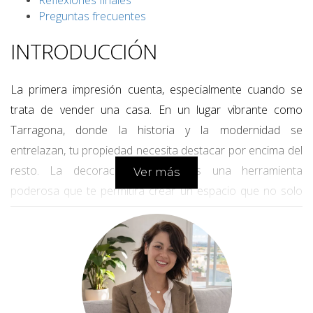
Reflexiones finales
Preguntas frecuentes
INTRODUCCIÓN
La primera impresión cuenta, especialmente cuando se
trata de vender una casa. En un lugar vibrante como
Tarragona, donde la historia y la modernidad se
entrelazan, tu propiedad necesita destacar por encima del
resto. La decoración efectiva es una herramienta
Ver más
poderosa que te permitirá crear un espacio que no solo
se vea bien, sino que también haga que los compradores
se sientan como en casa. Desde la elección de los
muebles hasta la disposición de los elementos
decorativos, cada detalle cuenta. En este artículo,
descubrirás cómo puedes utilizar la decoración para
presentar tu hogar de manera atractiva y eficaz.