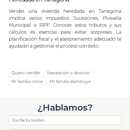
accesorios para contar una historia sobre el hogar.
Vender una vivienda heredada en Tarragona
La decoración efectiva no solo se trata de
implica varios impuestos: Sucesiones, Plusvalía
embellecer; debe crear un ambiente donde los
Municipal e IRPF. Conocer estos tributos y sus
compradores puedan imaginar su nueva vida.
cálculos es esencial para evitar sorpresas. La
planificación fiscal y el asesoramiento adecuado te
REFLEXIONES FINALES
ayudarán a gestionar el proceso con éxito.
La clave para vender tu casa en Tarragona radica en
entender el poder de la decoración efectiva. Desde la
Quiero vender
Separación o divorcio
preparación inicial hasta la elección de colores y estilos,
Mi familia crece
Mi familia disminuye
cada aspecto influye en la percepción de los
compradores. Recuerda que la decoración no es un gasto,
sino una inversión en el futuro de tu venta. La
¿Hablamos?
presentación adecuada de tu hogar puede acelerar el
proceso de venta y aumentar el valor percibido. Al final,