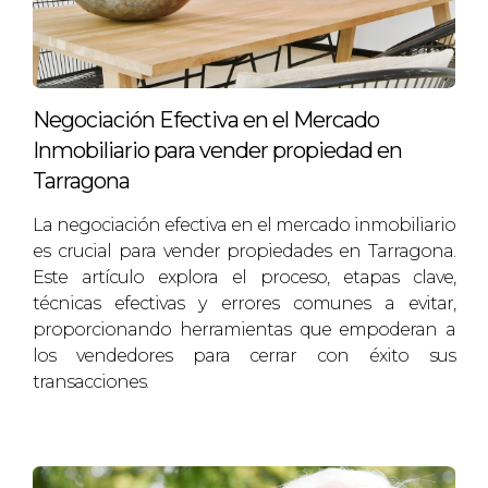
EL IMPACTO DE LOS COLORES
EN LA VENTA
Negociación Efectiva en el Mercado
La elección de colores puede influir significativamente en
Inmobiliario para vender propiedad en
cómo los potenciales compradores perciben tu hogar. Los
Tarragona
tonos neutros como el blanco, el beige o el gris suave son
La negociación efectiva en el mercado inmobiliario
excelentes opciones, ya que crean un ambiente luminoso y
es crucial para vender propiedades en Tarragona.
acogedor. Los colores cálidos, como el amarillo o el
Este artículo explora el proceso, etapas clave,
naranja, pueden transmitir energía y felicidad. Considera
técnicas efectivas y errores comunes a evitar,
realizar una pintura fresca en las paredes para dar un
proporcionando herramientas que empoderan a
aspecto renovado y fresco a tu hogar antes de mostrarlo.
los vendedores para cerrar con éxito sus
transacciones.
Recuerda que la saturación de colores vibrantes puede
ser intimidante y podría hacer que los compradores se
sientan incómodos.