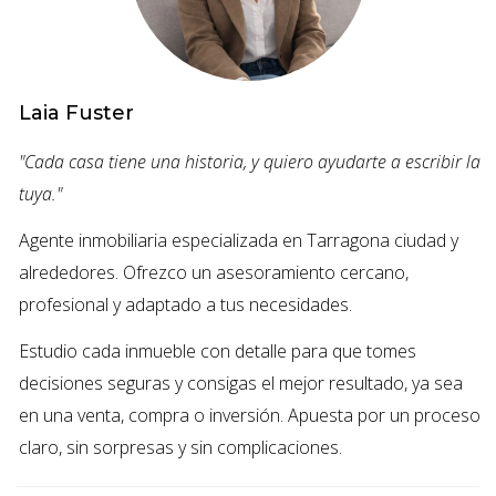
PREPARACIÓN DE TU HOGAR
PARA LA VENTA
Laia Fuster
Antes de entrar en el mundo de la decoración, es crucial
"Cada casa tiene una historia, y quiero ayudarte a escribir la
preparar tu hogar. Esto significa despersonalizar y
tuya."
desordenar para que los compradores potenciales
Agente inmobiliaria especializada en Tarragona ciudad y
puedan visualizar su propia vida en el espacio. Aquí tienes
alrededores. Ofrezco un asesoramiento cercano,
algunos pasos a seguir:
profesional y adaptado a tus necesidades.
Realiza una limpieza profunda: Asegúrate de que
Estudio cada inmueble con detalle para que tomes
cada rincón de tu casa esté limpio y acogedor.
decisiones seguras y consigas el mejor resultado, ya sea
Deshazte de objetos personales: Retira fotografías
en una venta, compra o inversión. Apuesta por un proceso
familiares y objetos únicos que pueden desviar la
atención.
claro, sin sorpresas y sin complicaciones.
Repara cualquier daño: Arregla grietas, pintura
descascarada o grifos que gotean para que la