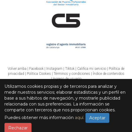
¿Qué impacto tiene la iluminación en la venta
de una casa?
Una buena iluminación puede hacer que un espacio se
sienta más amplio y acogedor. Asegúrate de que todas las
luces funcionen y utiliza cortinas ligeras para permitir la
entrada de luz natural, creando así un ambiente agradable.
Volver arriba
|
Facebook
|
Instagram
|
Tiktok
|
Califica mi servicio
|
Política de
privacidad
|
Politica Cookies
|
Términos y condiciones
|
Índice de contenidos
|
Ingreso de usuario
Utilizamos cookies propias y de terceros para analizar y
medir nuestros servicios; elaborar estadísticas y un perfil en
base a sus hábitos de navegación, y mostrarle publicidad
relacionada con sus preferencias. La información se
comparte con terceros que nos proporcionan cookies.
Puedes obtener más información
aquí.
Aceptar
Rechazar