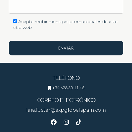
Acepto recibir mensajes promocionales de este
sitio web
ENVIAR
TELÉFONO
+34 628 30 11 46
CORREO ELECTRÓNICO
laia.fuster@expglobalspain.com