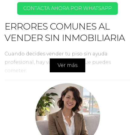
CONTACTA AHORA POR WHATSAPP
ERRORES COMUNES AL
VENDER SIN INMOBILIARIA
Cuando decides vender tu piso sin ayuda
profesional, hay varios errores que puedes
Ver más
cometer:
Fijar un precio inadecuado.
No preparar adecuadamente el inmueble
para las visitas.
No tener un plan de marketing claro.
Caso de Estudio 1: La Venta Rápida
Conocí a un propietario que vendió su piso en