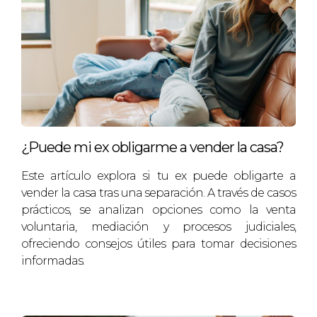
¿Cómo puedo promocionar mi piso?
Puedes utilizar redes sociales, portales
inmobiliarios gratuitos y publicidad local. Las
fotos atractivas son clave.
¿Qué documentación necesito para la
venta?
¿Puede mi ex obligarme a vender la casa?
Asegúrate de tener todos los documentos legales
Este artículo explora si tu ex puede obligarte a
listos, incluyendo la escritura y certificados
vender la casa tras una separación. A través de casos
energéticos.
prácticos, se analizan opciones como la venta
voluntaria, mediación y procesos judiciales,
Si quieres profundizar más sobre cómo vender tu
ofreciendo consejos útiles para tomar decisiones
piso en Constantí, soy Laia Fuster, vecina de
informadas.
Constantí y tengo la experiencia necesaria para
guiarte en este proceso. No dudes en
contactarme al +34628301146. Te ayudaré a tomar