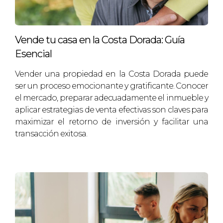
¿Cuánto tiempo lleva vender un piso en
Constantí?
Vende tu casa en la Costa Dorada: Guía
El tiempo promedio varía, pero puede tomar
Esencial
entre uno y tres meses dependiendo del precio y
la preparación del inmueble.
Vender una propiedad en la Costa Dorada puede
ser un proceso emocionante y gratificante. Conocer
¿Cómo puedo fijar el precio adecuado?
el mercado, preparar adecuadamente el inmueble y
aplicar estrategias de venta efectivas son claves para
Investiga precios de propiedades similares en la
maximizar el retorno de inversión y facilitar una
zona y considera obtener una tasación
transacción exitosa.
profesional si es posible.
¿Es necesario realizar reformas antes de
vender?
No siempre es necesario, pero pequeñas mejoras
pueden aumentar el atractivo del inmueble y su
valor.