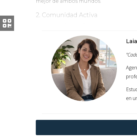
mejor de ambos mundos.
2. Comunidad Activa
La comunidad en El Morell es muy activa 
locales que fomentan el sentido de pert
Lai
3. Crecimiento del Mercado Inmob
"Cada
En los últimos años, El Morell ha visto
momento para vender tu propiedad ant
Agen
prof
"Vender ahora te permitirá aprove
Estu
en u
LA IMPORTANCIA DEL
Contar con un agente inmobiliario que c
Pobla de Mafumet me ha permitido desar