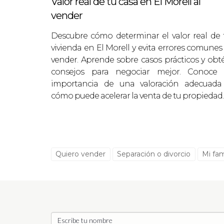
Valor real de tu casa en El Morell al
vender
Esme y Gerard decidieron vender su pis
planificada, logramos vender su propied
Descubre cómo determinar el valor real de 
vivienda en El Morell y evita errores comunes 
2. Aumento del Valor Tras Renov
vender. Aprende sobre casos prácticos y obt
Antonio, un propietario que quería ven
consejos para negociar mejor. Conoce 
importancia de una valoración adecuada
renovaciones menores y mejoras estétic
cómo puede acelerar la venta de tu propiedad.
potenciales, resultando en una venta e
3. Familia en crecimiento
Anna y Gabi, una pareja con dos hijos d
exhaustiva, establecimos un precio atra
Quiero vender
Separación o divorcio
Mi fam
hogar. En menos de tres semanas, recibi
4. Inversor buscando rentabilidad
Alejandro, un inversor quería vender su
mercado y determinar el mejor momento 