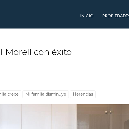
INICIO
PROPIEDADE
l Morell con éxito
ilia crece
Mi familia disminuye
Herencias