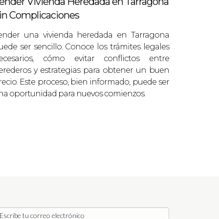
ender Vivienda Heredada en Tarragona
in Complicaciones
na estrategia de marketing bien
ender una vivienda heredada en Tarragona
uede ser sencillo. Conoce los trámites legales
ecesarios, cómo evitar conflictos entre
del inmueble. Tras sugerir algunas
erederos y estrategias para obtener un buen
recio. Este proceso, bien informado, puede ser
ercibido por los compradores
na oportunidad para nuevos comienzos.
 Tras realizar una valoración
n las características familiares del
 encima del precio inicial.
d más lucrativa. Le ayudé a analizar el
 sobre su inversión gracias a nuestra