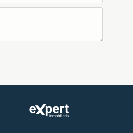
esultado posible."
poyo adecuado. Mi conocimiento profundo
 y sin complicaciones. Estoy aquí para
ad. Si estás listo para dar el siguiente
rte en contacto conmigo. Juntos