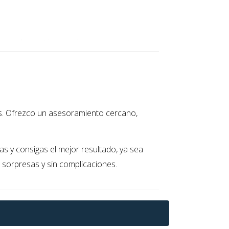
les y deportivas, así como eventos
lidad un lugar ideal para establecerse.
 Esto significa que ahora es un buen
es. Ofrezco un asesoramiento cercano,
e que el mercado se estabilice."
s y consigas el mejor resultado, ya sea
 sorpresas y sin complicaciones.
exitosa. Mi experiencia viviendo en La
dores y vendedores en la región.