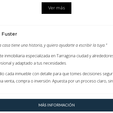
Ver más
y está llena de vida. Con diversas actividades cultura
enencia, los compradores potenciales ven en esta loca
a Fuster
iliario
 casa tiene una historia, y quiero ayudarte a escribir la tuya."
 un crecimiento constante en el mercado inmobiliario.
es de que los precios alcancen su punto máximo.
te inmobiliaria especializada en Tarragona ciudad y alrededor
esional y adaptado a tus necesidades.
char el aumento del valor de tu propiedad antes d
dio cada inmueble con detalle para que tomes decisiones segura
na venta, compra o inversión. Apuesta por un proceso claro, sin
 CONOCIMIENTO LOCAL
onozca bien la zona es crucial para lograr una venta 
MÁS INFORMACIÓN
rollar relaciones sólidas con otros agentes, compra