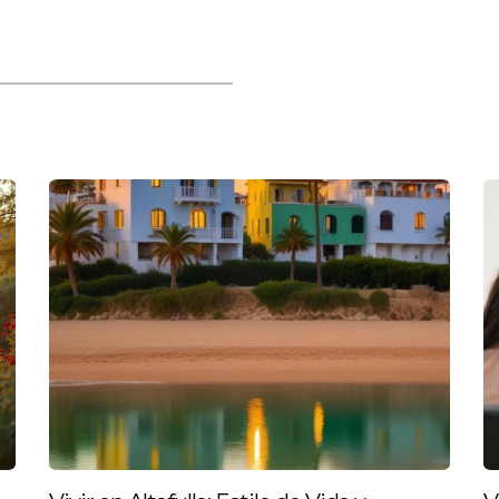
recerte una valoración precisa de tu propiedad. Esto
 a más compradores interesados.
ivas
a mejor en El Morell. Desde fotografías atractivas ha
tu hogar, puedo crear una estrategia personalizada par
gociar mejor en nombre de mis clientes. Sé cuáles so
tro favor durante las negociaciones.
 ÉXITO
 al éxito a otros propietarios en El Morell, aquí hay tr