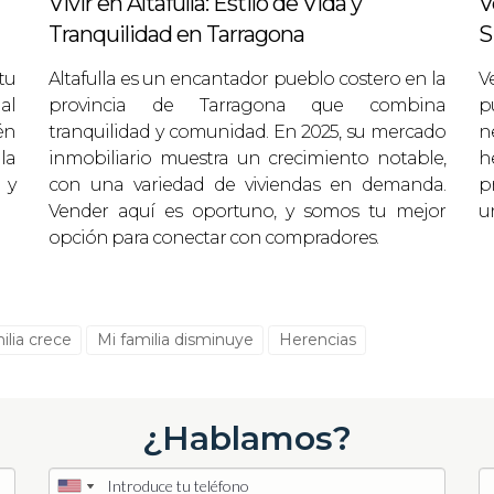
Vivir en Altafulla: Estilo de Vida y
V
Tranquilidad en Tarragona
S
o. Gracias a mi conocimiento del mercado local y a u
ad en solo 30 días al precio marcado.
tu
Altafulla es un encantador pueblo costero en la
V
al
provincia de Tarragona que combina
p
aciones Mínimas
én
tranquilidad y comunidad. En 2025, su mercado
n
der su vivienda pero dudaba debido al estado general 
la
inmobiliario muestra un crecimiento notable,
h
 y
con una variedad de viviendas en demanda.
p
as, logramos aumentar significativamente el valor p
Vender aquí es oportuno, y somos tu mejor
u
xitosa en menos de tres meses.
opción para conectar con compradores.
ecidió vender su piso porque necesitaban más espacio.
ctivo y diseñamos una campaña publicitaria centrada e
ilia crece
Mi familia disminuye
Herencias
eron varias ofertas y finalmente vendieron su casa por
¿Hablamos?
 propiedad alquilada para reinvertir en otra oportunida
para vender. Al final, consiguió un excelente retorno