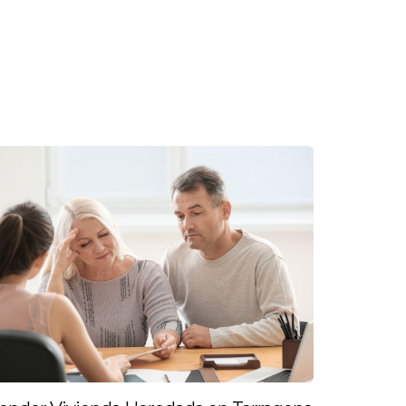
 no solo asegura que fijemos un precio
sta descripciones detalladas que
a maximizar la exposición.
n los puntos fuertes y débiles del
es casos prácticos: